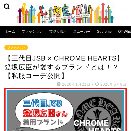
ホーム
ファッション
芸能人着用
スニーカー
Supreme
Off-Whi
ファッション
【三代目JSB × CHROME HEARTS】
登坂広臣が愛するブランドとは！？
【私服コーデ公開】
2020年1月21日
/
2020年6月9日