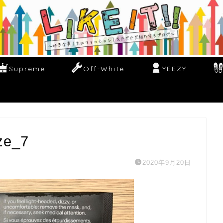
Supreme
Off-White
YEEZY
ze_7
2020年9月20日