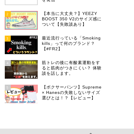
【本当に大丈夫？】YEEZY
2
BOOST 350 V2のサイズ感に
ついて【失敗談あり】
最近流行っている「Smoking
3
kills」って何のブランド？
【#FR2】
筋トレの後に有酸素運動をす
4
ると筋肉がつきにくい？ 体験
談を話します。
【ボクサーパンツ】Supreme
5
× Hanesの失敗しないサイズ
選びとは！？【レビュー】