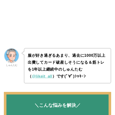
服が好き過ぎるあまり、過去に1000万以上
出費してカード破産しそうになる＆筋トレ
しゅんたむ
を1年以上継続中のしゅんたむ
（
@likeit_all
）です(ﾟ∀ﾟ)ｼｬｷｰﾝ
＼こんな悩みを解決／