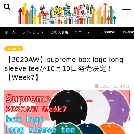
ホーム
ファッション
芸能人着用
スニーカー
Supreme
Off-Whi
Supreme
【2020AW】supreme box logo long
sleeve teeが10月10日発売決定！
【Week7】
2020年10月9日