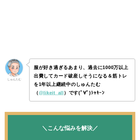
服が好き過ぎるあまり、過去に1000万以上
出費してカード破産しそうになる＆筋トレ
しゅんたむ
を1年以上継続中のしゅんたむ
（
@likeit_all
）です(ﾟ∀ﾟ)ｼｬｷｰﾝ
＼こんな悩みを解決／